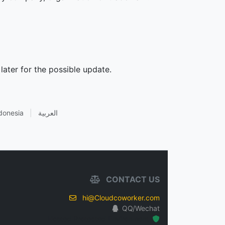
later for the possible update.
donesia
|
العربية
CONTACT US
hi@Cloudcoworker.com
QQ/Wechat
Hosted Protected Environment