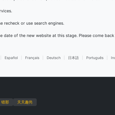
rvices.
ase recheck or use search engines.
se date of the new website at this stage. Please come back 
|
Español
|
Français
|
Deutsch
|
日本語
|
Português
|
In
错那
天天趣尚