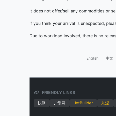
It does not offer/sell any commodities or se
If you think your arrival is unexpected, ple
Due to workload involved, there is no relea
English
|
中文
FRIENDLY LINKS
快豚
户型网
JetBuilder
九涅