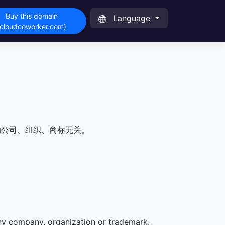
Buy this domain
Language
(cloudcoworker.com)
的公司、组织、商标无关。
any company, organization or trademark.