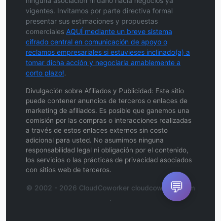
ninguna asociación ni daño hacia negocios ya
vigentes. Invitamos por parte directiva formal
presentar sus estimaciones y propuestas
comerciales
AQUÍ mediante un breve sistema
cifrado central en comunicación de apoyo o
reclamos empresariales si estuvieses inclinado(a) a
tomar dicha acción y negociarla amablemente a
corto plazo!
.
Divulgación sobre Afiliados y Publicidad: Este sitio
puede contener anuncios de terceros o enlaces de
marketing de afiliados. Es posible que ganemos una
comisión por las compras o interacciones realizadas
a través de estos enlaces externos sin costo
adicional para usted. No asumimos ninguna
responsabilidad legal ni obligación por el contenido,
los servicios o las prácticas de privacidad asociados
con sitios web de terceros.
💬
© 2002 - 2026 CloudCoworker cloudcoworker.com
.