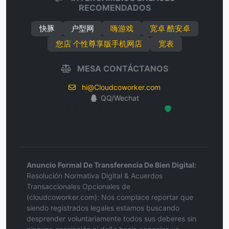
RECOMENDADOS
快豚
户型网
嗨游戏
宽卓 酷安卓
您店 个性尊享版手机网店
宽表
MESA CONTÁCTANOS
hi@Cloudcoworker.com
QQ/Wechat
Hosted Protected Environment
Anuncio Formal De Transferencia De Bien Digital:
Resolución Normativa Digital & Acuerdos
Transaccionales Opcionales de
(cloudcoworker.com): Nos complace reportar que
siendo registrados legales estamos buscando
desprender voluntariamente todos sus deberes sin