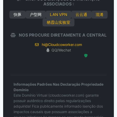
ASSOCIADOS :
快豚
户型网
LAN VPN
云云通
混淆
栖霞山实验室
NOS PROCURE DIRETAMENTE A CENTRAL
hi@Cloudcoworker.com
QQ/Wechat
Hosted Protected Environment
Informações Padrões Nas Declaração Propriedade
Domínio
Este Domínio Virtual (cloudcoworker.com) garante
possuir autêntico direito pelas regularizações
adquirida! Fica publicamente informado isenção dos
impactos causais que possuam associações a