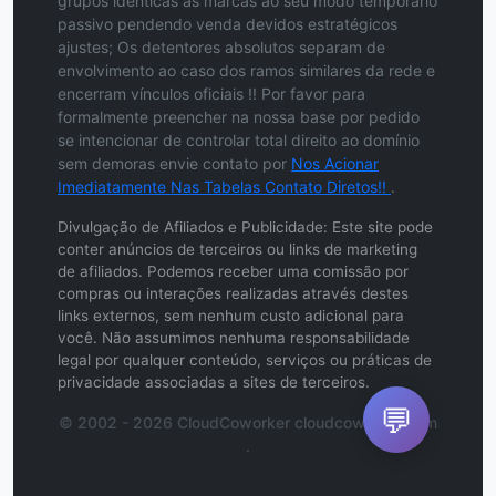
grupos idênticas às marcas ao seu modo temporário
passivo pendendo venda devidos estratégicos
ajustes; Os detentores absolutos separam de
envolvimento ao caso dos ramos similares da rede e
encerram vínculos oficiais !! Por favor para
formalmente preencher na nossa base por pedido
se intencionar de controlar total direito ao domínio
sem demoras envie contato por
Nos Acionar
Imediatamente Nas Tabelas Contato Diretos!!
.
Divulgação de Afiliados e Publicidade: Este site pode
conter anúncios de terceiros ou links de marketing
de afiliados. Podemos receber uma comissão por
compras ou interações realizadas através destes
links externos, sem nenhum custo adicional para
você. Não assumimos nenhuma responsabilidade
legal por qualquer conteúdo, serviços ou práticas de
privacidade associadas a sites de terceiros.
💬
© 2002 - 2026 CloudCoworker cloudcoworker.com
.