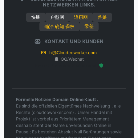
NETZWERKEN LINKS.
快豚
户型网
追窃网
兽娘
确治 确知 雀枝
零差
KONTAKT UND KUNDEN
hi@Cloudcoworker.com
QQ/Wechat
Hosted Protected Environment
Formelle Notizen Domain Online Kauft .
Es sind die offziellen Eigentümes Nachweisung , alle
Rechte (cloudcoworker.com) . Unser Handel mit
Projekt ist vorbei aus Prioritätem Management
deshalb steht der Name unverbunden Online in
Pause ; Es bestehen Absolut Null Berührungen sowie