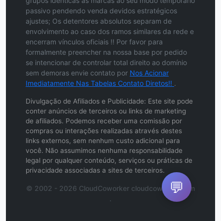
grupos idênticas às marcas ao seu modo temporário
passivo pendendo venda devidos estratégicos
ajustes; Os detentores absolutos separam de
envolvimento ao caso dos ramos similares da rede e
encerram vínculos oficiais !! Por favor para
formalmente preencher na nossa base por pedido
se intencionar de controlar total direito ao domínio
sem demoras envie contato por
Nos Acionar
Imediatamente Nas Tabelas Contato Diretos!!
.
Divulgação de Afiliados e Publicidade: Este site pode
conter anúncios de terceiros ou links de marketing
de afiliados. Podemos receber uma comissão por
compras ou interações realizadas através destes
links externos, sem nenhum custo adicional para
você. Não assumimos nenhuma responsabilidade
legal por qualquer conteúdo, serviços ou práticas de
privacidade associadas a sites de terceiros.
💬
© 2002 - 2026 CloudCoworker cloudcoworker.com
.