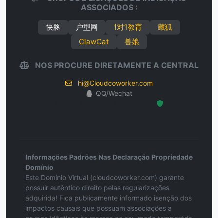
ASSOCIADOS :
快豚
户型网
1对1教育
藏狐
ClawCat
兽娘
NOS PROCURE DIRETAMENTE A CENTRAL
hi@Cloudcoworker.com
QQ/Wechat
Hosted Protected Environment
Informações Padrões Nas Declaração Propriedade
Domínio
Este Domínio Virtual (cloudcoworker.com) garante
possuir autêntico direito pelas regularizações
adquirida! Fica publicamente informado isenção dos
impactos causais que possuam associações a