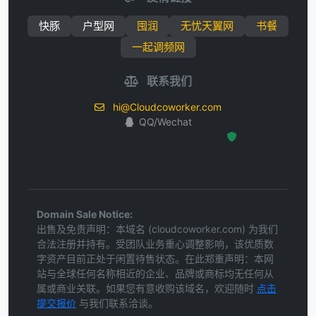
快豚
户型网
囤润
无忧天翼网
书餐
一起调频网
联系我们
hi@Cloudcoworker.com
QQ/Wechat
Hosted Protected Environment
Domain Sale Notice:
出售及免责声明：本域名 (cloudcoworker.com) 为我们
合法注册并持有。受团队业务重心调整影响，该优质数
字资产目前正处于闲置待售状态。在此郑重声明：本网
站与全球任何名称相近的企业、品牌或商标均无任何从
属或商业关联。如果您有意收购该域名，欢迎随时
点击
提交报价
与我们联系洽谈。